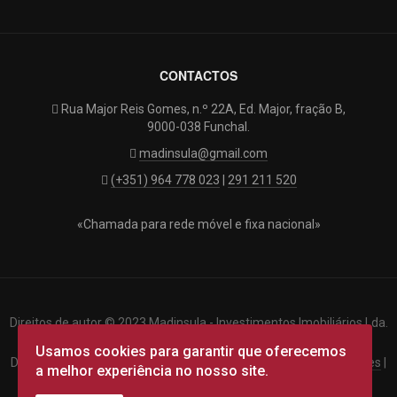
CONTACTOS
Rua Major Reis Gomes, n.º 22A, Ed. Major, fração B,
9000-038 Funchal.
madinsula@gmail.com
(+351) 964 778 023
|
291 211 520
«Chamada para rede móvel e fixa nacional»
Direitos de autor © 2023 Madinsula - Investimentos Imobiliários Lda.
Todos os direitos reservados.
Usamos cookies para garantir que oferecemos
Designed by
targetlink
|
Termos & Condições
|
Privacidade
|
Cookies
|
a melhor experiência no nosso site.