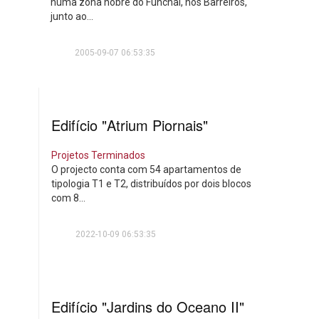
numa zona nobre do Funchal, nos Barreiros,
junto ao...
2005-09-07 06:53:35
Edifício "Atrium Piornais"
Projetos Terminados
O projecto conta com 54 apartamentos de
tipologia T1 e T2, distribuídos por dois blocos
com 8...
2022-10-09 06:53:35
Edifício "Jardins do Oceano II"